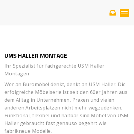
T
o
g
g
l
e
n
UMS HALLER MONTAGE
a
v
Ihr Spezialist für fachgerechte USM Haller
i
Montagen
g
a
Wer an Büromöbel denkt, denkt an USM Haller. Die
t
i
erfolgreiche Möbelserie ist seit den 60er Jahren aus
o
dem Alltag in Unternehmen, Praxen und vielen
n
anderen Arbeitsplätzen nicht mehr wegzudenken.
Funktional, flexibel und haltbar sind Möbel von USM
Haller gebraucht fast genauso begehrt wie
fabrikneue Modelle.